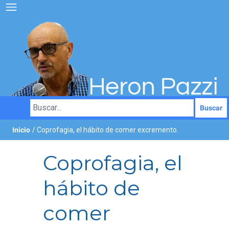
Buscar
Inicio
/ Coprofagia, el hábito de comer excremento.
Coprofagia, el
hábito de
comer