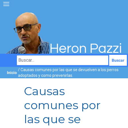
Buscar
/ Causas comunes por las que se devuelven a los perros
Inicio
adoptados y como prevenirlas.
Causas
comunes por
las que se