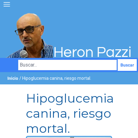
Buscar
Inicio
/ Hipoglucemia canina, riesgo mortal.
Hipoglucemia
canina, riesgo
mortal.