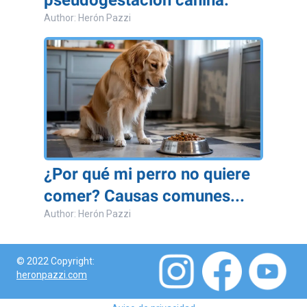
pseudogestación canina.
Author: Herón Pazzi
¿Por qué mi perro no quiere
comer? Causas comunes...
Author: Herón Pazzi
© 2022 Copyright:
heronpazzi.com