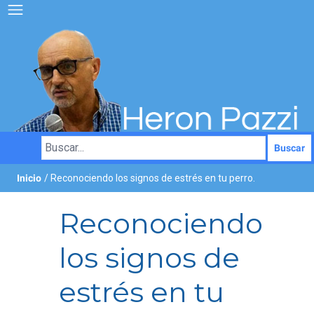
Buscar
Inicio
/ Reconociendo los signos de estrés en tu perro.
Reconociendo
los signos de
estrés en tu